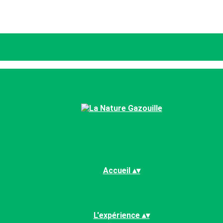
Accueil
▴
▾
L'expérience
▴
▾