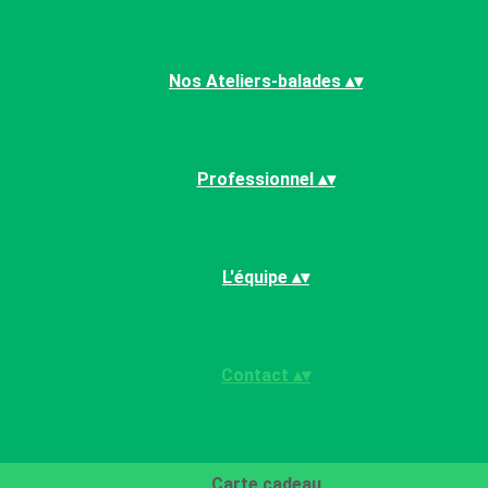
Nos Ateliers-balades
▴
▾
Professionnel
▴
▾
L'équipe
▴
▾
Contact
▴
▾
Carte cadeau