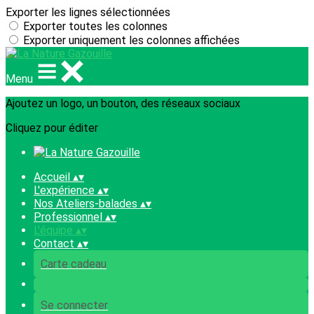
Exporter les lignes sélectionnées
Exporter toutes les colonnes
Exporter uniquement les colonnes affichées
Menu
Ajoutez un logo, un bouton, des réseaux sociaux
Cliquez pour éditer
Accueil
▴
▾
L'expérience
▴
▾
Nos Ateliers-balades
▴
▾
Professionnel
▴
▾
L'équipe
▴
▾
Contact
▴
▾
Carte cadeau
Se connecter